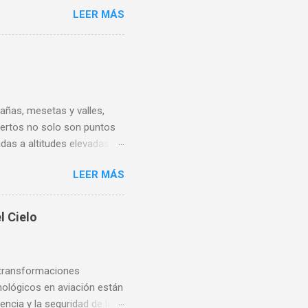
evención del windshear en la
LEER MÁS
eradores de aeropuertos y
 windshear, sus tipos y
su aparición, abarcando
 estrategias efectivas
mientos operativos
ición y Tipos El...
añas, mesetas y valles,
uertos no solo son puntos
das a altitudes elevadas.
aracterísticas únicas y la
LEER MÁS
ional Felipe Ángeles (AIFA)
 Ángeles es uno de los más
 sobre el nivel del mar,
l Cielo
ternacional de Toluca (AIT)
to Internacional Adolfo
 de los a...
 transformaciones
cnológicos en aviación están
ncia y la seguridad de los