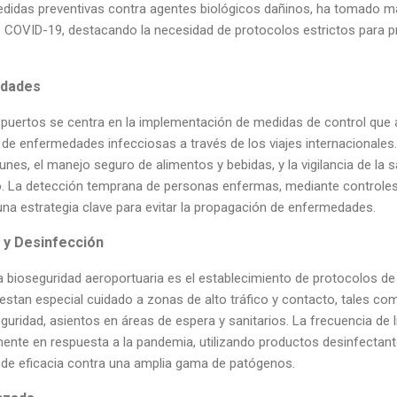
idas preventivas contra agentes biológicos dañinos, ha tomado may
 COVID-19, destacando la necesidad de protocolos estrictos para pr
edades
opuertos se centra en la implementación de medidas de control que a
de enfermedades infecciosas a través de los viajes internacionales. 
es, el manejo seguro de alimentos y bebidas, y la vigilancia de la sa
o. La detección temprana de personas enfermas, mediante controle
una estrategia clave para evitar la propagación de enfermedades.
 y Desinfección
a bioseguridad aeroportuaria es el establecimiento de protocolos de
prestan especial cuidado a zonas de alto tráfico y contacto, tales 
guridad, asientos en áreas de espera y sanitarios. La frecuencia de 
mente en respuesta a la pandemia, utilizando productos desinfectan
 de eficacia contra una amplia gama de patógenos.