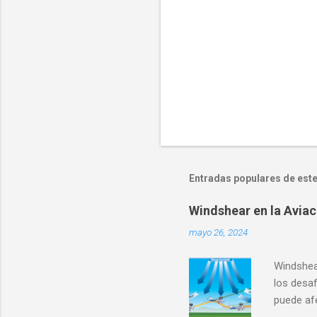
s
Entradas populares de este
Windshear en la Aviac
mayo 26, 2024
Windshear
los desa
puede af