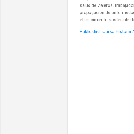
salud de viajeros, trabajad
propagación de enfermedades
el crecimiento sostenible de
Publicidad: ¡Curso Historia 
C
o
m
e
n
t
a
r
i
o