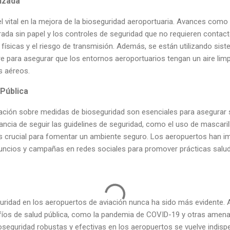
nzada
l vital en la mejora de la bioseguridad aeroportuaria. Avances como
trada sin papel y los controles de seguridad que no requieren contact
 físicas y el riesgo de transmisión. Además, se están utilizando si
aire para asegurar que los entornos aeroportuarios tengan un aire limp
s aéreos.
Pública
zación sobre medidas de bioseguridad son esenciales para asegurar s
tancia de seguir las guidelines de seguridad, como el uso de mascaril
 es crucial para fomentar un ambiente seguro. Los aeropuertos han 
nuncios y campañas en redes sociales para promover prácticas salud
guridad en los aeropuertos de aviación nunca ha sido más evidente.
fíos de salud pública, como la pandemia de COVID-19 y otras amen
seguridad robustas y efectivas en los aeropuertos se vuelve indispe