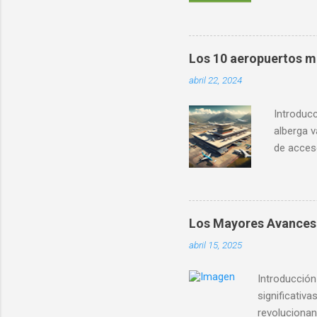
incidente
aviación 
servicios
cómo afec
Los 10 aeropuertos m
tanto fa
abril 22, 2024
para su 
esenciale
Introducc
alberga 
de acceso
Aquí exp
importanc
Ubicado 
nuevos y 
Los Mayores Avances 
facilita 
abril 15, 2025
El Aerop
López Mat
Introducción
significativ
revolucionan