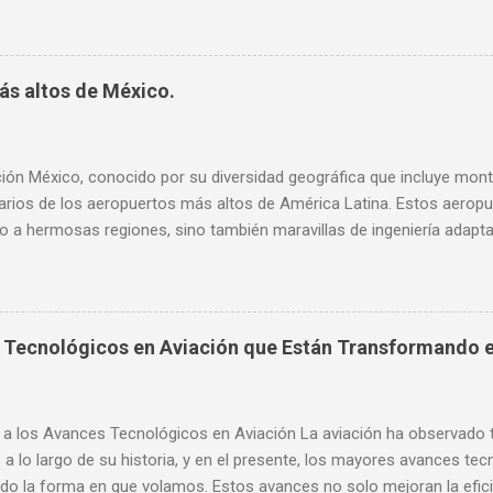
s y accidentes aéreos a lo largo de la historia. La comprensión y pr
es, por tanto, una prioridad crítica tanto para pilotos como para op
 meteorológicos. En este artículo, exploraremos en detalle qué es el
ta a la aviación . También analizaremos las principales causas de 
ás altos de México.
ctores meteorológicos como geográficos. Finalmente, presentaremos
detección y prevención, incluyendo tecnologías avanzadas y procedi
s para la seguridad aérea. ¿Qué es el Windshear en la Aviación?: Defin
ión México, conocido por su diversidad geográfica que incluye mont
varios de los aeropuertos más altos de América Latina. Estos aerop
 a hermosas regiones, sino también maravillas de ingeniería adapta
loraremos los 10 aeropuertos más altos de México, destacando sus c
ia que tienen para sus respectivas regiones. 1. Aeropuerto Internac
en Zumpango, Estado de México, el Aeropuerto Internacional Felipe
modernos del país. Con una altitud de aproximadamente 2,200 metros
Tecnológicos en Aviación que Están Transformando e
tanto operaciones nacionales como internacionales. 2. Aeropuerto In
uerto Internacional de Toluca, oficialmente conocido como Aeropuer
eos, se sitúa a unos 2,580 metros sobre el nivel del mar, siendo uno
 a los Avances Tecnológicos en Aviación La aviación ha observado
as a lo largo de su historia, y en el presente, los mayores avances te
do la forma en que volamos. Estos avances no solo mejoran la eficie