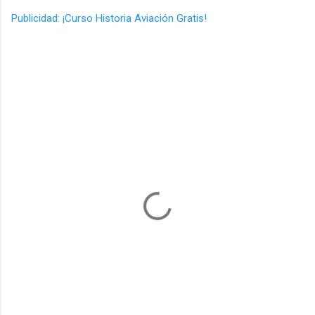
Publicidad: ¡Curso Historia Aviación Gratis!
C
o
m
e
n
t
a
r
i
o
s