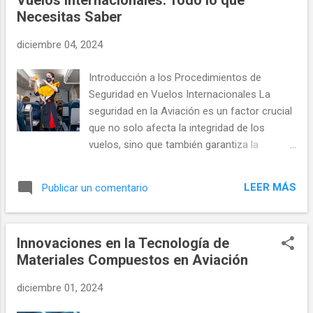
Vuelos Internacionales: Todo lo que
a
Necesitas Saber
d
a
diciembre 04, 2024
s
Introducción a los Procedimientos de
Seguridad en Vuelos Internacionales La
seguridad en la Aviación es un factor crucial
que no solo afecta la integridad de los
vuelos, sino que también garantiza la
tranquilidad de los pasajeros y la tripulación.
En un mundo donde las amenazas a la
LEER MÁS
Publicar un comentario
seguridad se han vuelto más complejas y
variadas, comprender los procedimientos de
seguridad en vuelos internacionales es
Innovaciones en la Tecnología de
esencial para todos los viajeros. Este
Materiales Compuestos en Aviación
artículo profundizará en la importancia de
dichos procedimientos y ofrecerá un
diciembre 01, 2024
panorama detallado de las normativas
globales que rigen la seguridad aérea. Desde