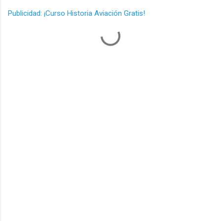
Publicidad: ¡Curso Historia Aviación Gratis!
C
o
m
e
n
t
a
r
i
o
s