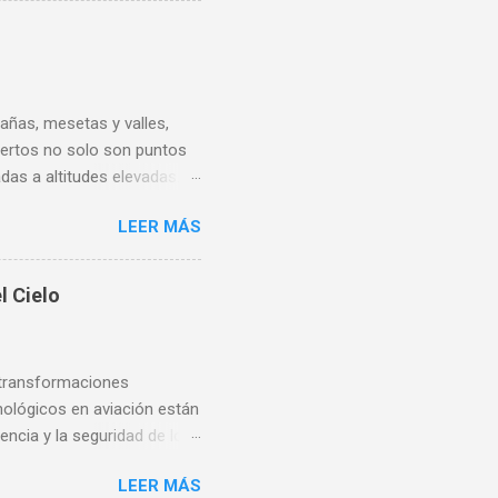
su aparición, abarcando
 estrategias efectivas
mientos operativos
ición y Tipos El...
añas, mesetas y valles,
uertos no solo son puntos
das a altitudes elevadas.
aracterísticas únicas y la
LEER MÁS
ional Felipe Ángeles (AIFA)
 Ángeles es uno de los más
 sobre el nivel del mar,
l Cielo
ternacional de Toluca (AIT)
to Internacional Adolfo
 de los a...
 transformaciones
cnológicos en aviación están
ncia y la seguridad de los
te artículo, exploraremos
LEER MÁS
 que percibimos los viajes