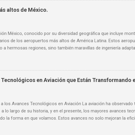
ta a la aviación . También analizaremos las principales causas de 
ás altos de México.
ctores meteorológicos como geográficos. Finalmente, presentaremos
detección y prevención, incluyendo tecnologías avanzadas y procedi
s para la seguridad aérea. ¿Qué es el Windshear en la Aviación?: Defin
ión México, conocido por su diversidad geográfica que incluye mont
varios de los aeropuertos más altos de América Latina. Estos aerop
 a hermosas regiones, sino también maravillas de ingeniería adapta
loraremos los 10 aeropuertos más altos de México, destacando sus c
ia que tienen para sus respectivas regiones. 1. Aeropuerto Internac
en Zumpango, Estado de México, el Aeropuerto Internacional Felipe
modernos del país. Con una altitud de aproximadamente 2,200 metros
Tecnológicos en Aviación que Están Transformando e
tanto operaciones nacionales como internacionales. 2. Aeropuerto In
uerto Internacional de Toluca, oficialmente conocido como Aeropuer
eos, se sitúa a unos 2,580 metros sobre el nivel del mar, siendo uno
 a los Avances Tecnológicos en Aviación La aviación ha observado
as a lo largo de su historia, y en el presente, los mayores avances te
do la forma en que volamos. Estos avances no solo mejoran la eficie
 que también están trabajando hacia un futuro más sostenible. En es
ones clave que están redefiniendo el cielo y cambiando la manera en