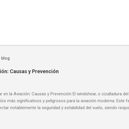
 blog
ión: Causas y Prevención
 en la Aviación: Causas y Prevención El windshear, o cizalladura del
fíos más significativos y peligrosos para la aviación moderna. Est
ectar notablemente la seguridad y estabilidad del vuelo, siendo re
s y accidentes aéreos a lo largo de la historia. La comprensión y pr
es, por tanto, una prioridad crítica tanto para pilotos como para op
 meteorológicos. En este artículo, exploraremos en detalle qué es el