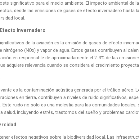
coste significativo para el medio ambiente. El impacto ambiental de l
pectos, desde las emisiones de gases de efecto invernadero hasta l
rsidad local.
Efecto Invernadero
nificativos de la aviación es la emisión de gases de efecto inverna
e nitrógeno (NOx) y vapor de agua. Estos gases contribuyen al calen
aviación es responsable de aproximadamente el 2-3% de las emisiones
e adquiere relevancia cuando se considera el crecimiento proyectad
a
evante es la contaminación acústica generada por el tráfico aéreo. 
raciones en tierra, contribuyen a niveles de ruido significativos, es
. Este ruido no solo es una molestia para las comunidades locales,
a salud, incluyendo estrés, trastornos del sueño y problemas cardio
ersidad
ener efectos negativos sobre la biodiversidad local. Las infraestru