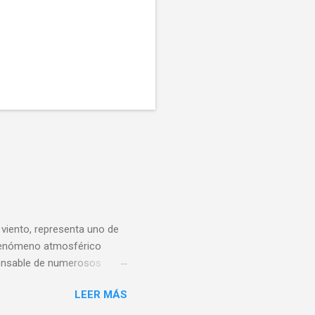
 viento, representa uno de
e fenómeno atmosférico
sponsable de numerosos
evención del windshear en la
LEER MÁS
eradores de aeropuertos y
 windshear, sus tipos y