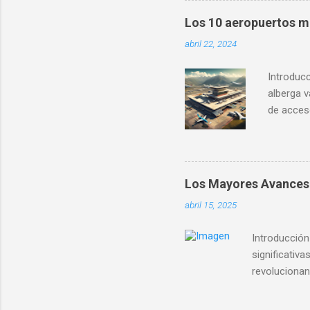
cómo afec
Los 10 aeropuertos m
tanto fa
abril 22, 2024
para su 
esenciale
Introducc
alberga 
de acceso
Aquí exp
importanc
Ubicado 
nuevos y 
Los Mayores Avances 
facilita 
abril 15, 2025
El Aerop
López Mat
Introducción
significativ
revolucionan
vuelos, sino
las innovaci