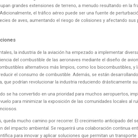
ocupan grandes extensiones de terreno, a menudo resultando en la f
. Adicionalmente, el tráfico aéreo puede ser una fuente de perturbaci
ecies de aves, aumentando el riesgo de colisiones y afectando sus 
uciones
tales, la industria de la aviación ha empezado a implementar divers
iciencia del combustible de las aeronaves mediante el diseño de avio
ombustibles alternativos más limpios, como los biocombustibles, y l
reducir el consumo de combustible. Además, se están desarrollando
a, que podrían revolucionar la industria reduciendo drásticamente s
ruido se ha convertido en una prioridad para muchos aeropuertos, 
 vuelo para minimizar la exposición de las comunidades locales al ru
enciosos.
, queda mucho camino por recorrer. El crecimiento anticipado del s
ión del impacto ambiental. Se requerirá una colaboración continua ent
entífica para innovar y aplicar soluciones que permitan un transport