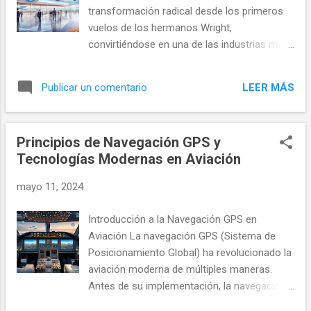
su certificación el 8 de marzo de 1910,
transformación radical desde los primeros
apenas unos años después de que los
vuelos de los hermanos Wright,
hermanos Wright realizaran su histórico
convirtiéndose en una de las industrias más
vuelo. Su hazaña abrió el camino para que
dinámicas y en rápido crecimiento del
otras mujeres consideraran la posibilidad de
mundo contemporáneo. Este artículo,
tomar los controles de una aeronave. Harriet
LEER MÁS
Publicar un comentario
titulado Avances y Desafíos en la Aviación
Quimby: La primera mujer en cruzar el Canal
Moderna, pretende explorar en profundidad
de la Mancha Harriet Quimby...
cómo la aviación moderna se distingue de
Principios de Navegación GPS y
sus etapas anteriores, destacando los
Tecnologías Modernas en Aviación
avances tecnológicos significativos y los
desafíos apremiantes que enfrenta este
mayo 11, 2024
sector. La aviación moderna se define no
solo por los avances en la tecnología de
Introducción a la Navegación GPS en
aeronaves, sino también por una creciente
Aviación La navegación GPS (Sistema de
interconexión global y un enfoque riguroso
Posicionamiento Global) ha revolucionado la
en la sostenibilidad y la eficiencia. A través
aviación moderna de múltiples maneras.
de este lente, examinaremos cómo las
Antes de su implementación, la navegación
innovaciones en diseño de aeronaves y
aérea dependía en gran medida de sistemas