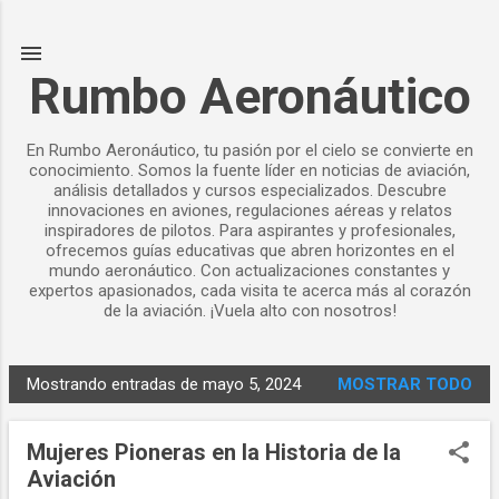
Ir al contenido principal
Rumbo Aeronáutico
En Rumbo Aeronáutico, tu pasión por el cielo se convierte en
conocimiento. Somos la fuente líder en noticias de aviación,
análisis detallados y cursos especializados. Descubre
innovaciones en aviones, regulaciones aéreas y relatos
inspiradores de pilotos. Para aspirantes y profesionales,
ofrecemos guías educativas que abren horizontes en el
mundo aeronáutico. Con actualizaciones constantes y
expertos apasionados, cada visita te acerca más al corazón
de la aviación. ¡Vuela alto con nosotros!
Mostrando entradas de mayo 5, 2024
MOSTRAR TODO
E
n
Mujeres Pioneras en la Historia de la
t
Aviación
r