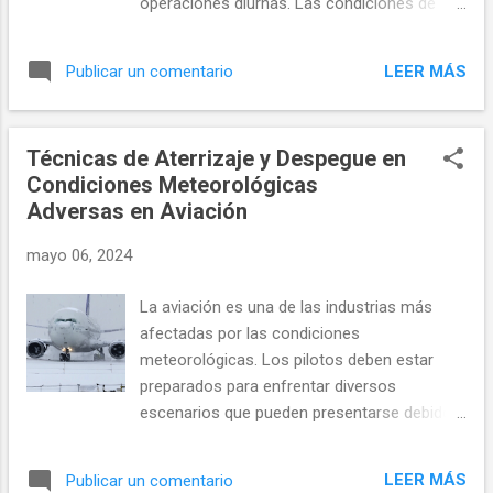
operaciones diurnas. Las condiciones de
Gestionar esta congestión requiere
oscuridad afectan la visibilidad, la percepción
estrategias innovadoras y la implementación
de los pilotos y la forma en que se manejan
de nuevas tecnologías para optimizar las
LEER MÁS
Publicar un comentario
las operaciones de la aeronave. Además, los
rutas y mejorar los tiempos de espera en...
requisitos reglamentarios y las
consideraciones de seguridad adquieren una
Técnicas de Aterrizaje y Despegue en
mayor relevancia para garantizar que tanto
Condiciones Meteorológicas
los vuelos comerciales como los privados
Adversas en Aviación
se desarrollen sin contratiempos durante las
horas nocturnas. Procedimientos Básicos
mayo 06, 2024
del Vuelo Nocturno Preparación de la
Aeronave Antes de despegar, es crucial
La aviación es una de las industrias más
realizar un chequeo meticuloso de los
afectadas por las condiciones
sistemas de iluminación de la aeronave,
meteorológicas. Los pilotos deben estar
tanto internos como externos. Esto incluye
preparados para enfrentar diversos
luces de navegación, luces estroboscópicas,
escenarios que pueden presentarse debido
luces de aterrizaje y la iluminación del panel
al clima. En este artículo, exploraremos
de instrumentos. Una adecuada
técnicas efectivas de aterrizaje y despegue
funcionalidad de estas luces no solo es
LEER MÁS
Publicar un comentario
en condiciones meteorológicas adversas,