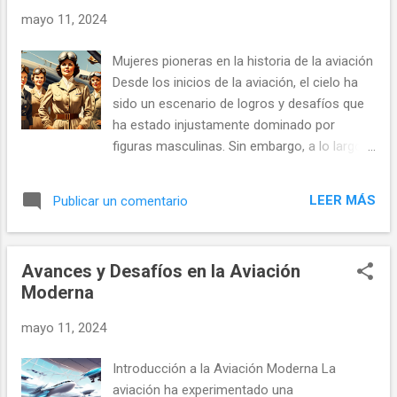
a
mayo 11, 2024
d
a
Mujeres pioneras en la historia de la aviación
s
Desde los inicios de la aviación, el cielo ha
sido un escenario de logros y desafíos que
ha estado injustamente dominado por
figuras masculinas. Sin embargo, a lo largo
de la historia, varias mujeres han roto
barreras para demostrar que la pasión por
LEER MÁS
Publicar un comentario
volar no conoce de géneros. Estas mujeres
no solo superaron obstáculos sino que
también establecieron récords
Avances y Desafíos en la Aviación
impresionantes y contribuyeron al desarrollo
Moderna
de la aviación. Ranya Oyé: La primera mujer
con licencia de vuelo Ranya Oyé, aunque no
mayo 11, 2024
tan conocida como otras aviadoras, tiene el
honor de ser la primera mujer en el mundo
Introducción a la Aviación Moderna La
en obtener una licencia de vuelo. Oyé obtuvo
aviación ha experimentado una