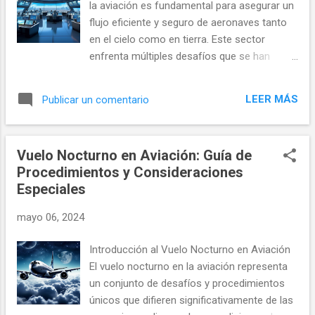
la aviación es fundamental para asegurar un
podrían llevar a un incidente o accidente.
flujo eficiente y seguro de aeronaves tanto
Esto incluye la evaluación de las aeronaves,
en el cielo como en tierra. Este sector
los procesos de mantenimiento, las
enfrenta múltiples desafíos que se han
habilidades y la formación de la tripulación,
intensificado con el incremento de la
las condiciones meteorológicas, y la
demanda aérea, la necesidad de sistemas de
infraestructura de los aeropuertos, entre
LEER MÁS
Publicar un comentario
gestión más sofisticados y las crecientes
otros factores. Las aerolíneas utilizan varias
preocupaciones sobre el impacto ambiental
herrami...
del transporte aéreo. Desafíos Claves en la
Vuelo Nocturno en Aviación: Guía de
Gestión del Tráfico Aéreo Congestión del
Procedimientos y Consideraciones
Espacio Aéreo La congestión del espacio
Especiales
aéreo es uno de los problemas más
significativos en la aviación actual. Con el
mayo 06, 2024
crecimiento continuo del número de vuelos,
especialmente en ciertos corredores aéreos
Introducción al Vuelo Nocturno en Aviación
altamente transitados, la capacidad del
El vuelo nocturno en la aviación representa
espacio aéreo se ha visto cada vez más
un conjunto de desafíos y procedimientos
presionada, lo que resulta en retrasos y, en
únicos que difieren significativamente de las
algunos casos, en la cancelación de vuelos.