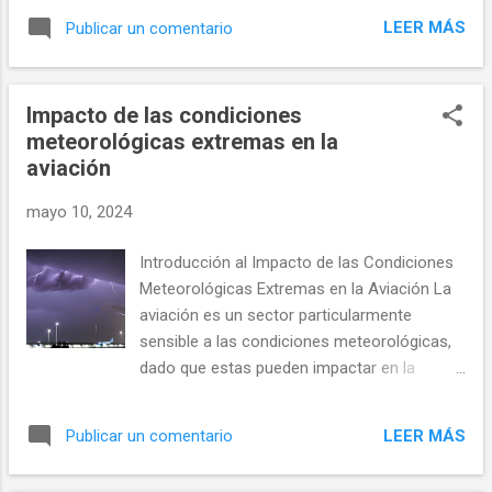
sistemas de navegación están configurando
menos precisos y métodos basados en
el futuro del transporte aéreo, mientras que
LEER MÁS
Publicar un comentario
señales terrestres y observación visual
simultáneamente, abordaremos los retos
directa. La tecnología GPS utiliza una red de
que plantean la regulación, la seguridad y el
satélites que orbitan la Tierra, cada uno
impacto ambiental en un contex...
Impacto de las condiciones
transmitiendo señales que pueden ser
meteorológicas extremas en la
recibidas por dispositivos en el suelo o en el
aviación
aire. Estas señales permiten determinar la
posición, velocidad y tiempo de un objeto en
mayo 10, 2024
cualquier parte del mundo, con alta precisión
y fiabilidad. Principios Fundamentales del
Introducción al Impacto de las Condiciones
GPS Triangulación Satelital El método
Meteorológicas Extremas en la Aviación La
principal detrás de la tecnología GPS es la
aviación es un sector particularmente
triangulación satelital. Los receptores GPS
sensible a las condiciones meteorológicas,
utilizan señales de al menos cuatro satélites
dado que estas pueden impactar en la
para determinar una posición tridimensional
seguridad, la eficiencia operativa y el
(latitud, longitud y altitud) más la hora
itinerario de los vuelos. Las condiciones
exacta. La distancia a cada satélite se
LEER MÁS
Publicar un comentario
meteorológicas extremas, incluyendo
calcula midiendo cuánto tiempo...
tormentas eléctricas, fuertes ráfagas de