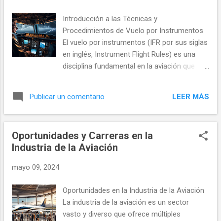
de la Inteligencia Artificial en la Aviación
Automatización del Control del Tráfico
Introducción a las Técnicas y
Aéreo Uno de los avances más significativos
Procedimientos de Vuelo por Instrumentos
en la aplicación de la IA en la aviación es la
El vuelo por instrumentos (IFR por sus siglas
automatización del control del tráfico aéreo.
en inglés, Instrument Flight Rules) es una
Sistemas avanzados de IA están siendo
disciplina fundamental en la aviación que
implementados para ayudar a manejar el
permite a las aeronaves operar
espacio aéreo más eficientemente,
efectivamente en condiciones
reduciendo la carga de trabajo de los
LEER MÁS
Publicar un comentario
meteorológicas en las que la visibilidad es
controladores humanos y minimizando los
limitada o nula. Este método se basa en el
retrasos. Estos sistemas pueden procesar
uso de instrumentos a bordo del avión para
grandes...
Oportunidades y Carreras en la
navegar y controlar la aeronave. La habilidad
Industria de la Aviación
para volar bajo IFR es esencial
especialmente para vuelos comerciales y de
mayo 09, 2024
larga distancia, donde las condiciones
meteorológicas pueden variar
Oportunidades en la Industria de la Aviación
significativamente. Fundamentos del Vuelo
La industria de la aviación es un sector
por Instrumentos Instrumentos Clave en la
vasto y diverso que ofrece múltiples
Cabina En la cabina de un avión equipado