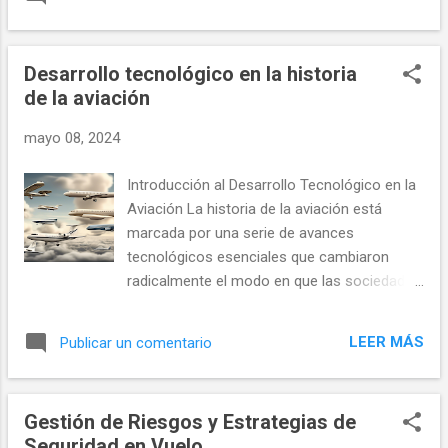
mantenimiento efectivo es esencial para
regulaciones internacionales. incluyen roles
cumplir con las regulaciones aeronáuticas
como administradores de aeropuertos,
estrictas y para asegurar la confianza del
especialistas en operaciones y coordinador...
Desarrollo tecnológico en la historia
público viajero. Planificación y Programación
de la aviación
del Mantenimiento 1. Uso de Softwares de
Gestión de Mantenimiento Un componente
mayo 08, 2024
clave para un mantenimiento efectivo es la
utilización de softwares avanzados de
Introducción al Desarrollo Tecnológico en la
gestión de mantenimiento de aeronaves
Aviación La historia de la aviación está
(MRO). Estas herramientas digitales ayudan
marcada por una serie de avances
a las aerolíneas a realizar un seguimiento
tecnológicos esenciales que cambiaron
detallado de cada aeronave, programar
radicalmente el modo en que las sociedades
tareas de mantenimiento y asegurar que
se conectan y operan. Desde los primeros
todas las inspecciones necesarias se
vuelos motorizados de los hermanos Wright
realicen a tiempo y conforme a las normas
LEER MÁS
Publicar un comentario
hasta los modernos aviones comerciales y
reguladoras. 2. Planificación Basada en La
los drones, la tecnología en la aviación ha
Fiabilidad La adopción de estrategias de m...
avanzado de manera exponencial,
Gestión de Riesgos y Estrategias de
ofreciendo cambios sustanciales en la
Seguridad en Vuelo