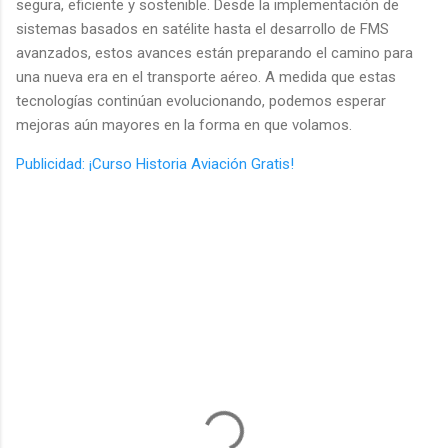
segura, eficiente y sostenible. Desde la implementación de
sistemas basados en satélite hasta el desarrollo de FMS
avanzados, estos avances están preparando el camino para
una nueva era en el transporte aéreo. A medida que estas
tecnologías continúan evolucionando, podemos esperar
mejoras aún mayores en la forma en que volamos.
Publicidad: ¡Curso Historia Aviación Gratis!
C
o
m
e
n
t
a
r