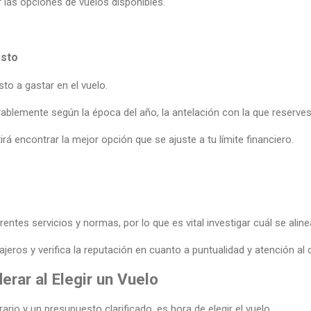
ar las opciones de vuelos disponibles.
esto
to a gastar en el vuelo.
ablemente según la época del año, la antelación con la que reserves 
rá encontrar la mejor opción que se ajuste a tu límite financiero.
entes servicios y normas, por lo que es vital investigar cuál se alin
eros y verifica la reputación en cuanto a puntualidad y atención al c
erar al Elegir un Vuelo
ario y un presupuesto clarificado, es hora de elegir el vuelo.