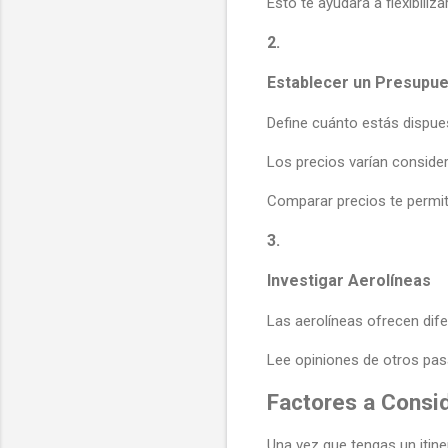
Esto te ayudará a flexibiliz
2.
Establecer un Presupu
Define cuánto estás dispues
Los precios varían consider
Comparar precios te permiti
3.
Investigar Aerolíneas
Las aerolíneas ofrecen difer
Lee opiniones de otros pasaj
Factores a Consid
Una vez que tengas un itiner