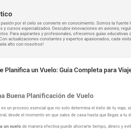
Ir al contenido principal
tico
pasión por el cielo se convierte en conocimiento. Somos la fuente lí
dos y cursos especializados. Descubre innovaciones en aviones, regu
ilotos. Para aspirantes y profesionales, ofrecemos guías educativas
Con actualizaciones constantes y expertos apasionados, cada visita
uela alto con nosotros!
Planifica un Vuelo: Guía Completa para Viaj
na Buena Planificación de Vuelo
o es un proceso esencial que no solo determina el éxito de tu viaje,
eneral, desde el momento en que sales de casa hasta que llegas a tu d
a un vuelo
de manera efectiva puede ahorrarte tiempo, dinero y evi