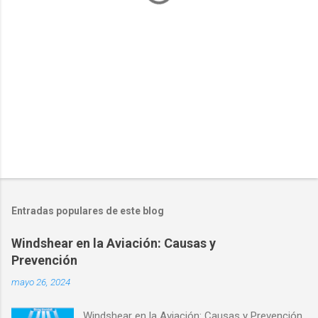
i
o
s
Entradas populares de este blog
Windshear en la Aviación: Causas y
Prevención
mayo 26, 2024
Windshear en la Aviación: Causas y Prevención