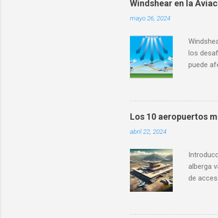
Windshear en la Aviac
mayo 26, 2024
Windshear
los desa
puede af
incidente
aviación 
servicios
cómo afec
Los 10 aeropuertos m
tanto fa
abril 22, 2024
para su 
esenciale
Introducc
alberga 
de acceso
Aquí exp
importanc
Ubicado 