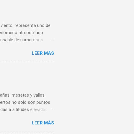
 viento, representa uno de
e fenómeno atmosférico
sponsable de numerosos
evención del windshear en la
LEER MÁS
eradores de aeropuertos y
 windshear, sus tipos y
su aparición, abarcando
 estrategias efectivas
mientos operativos
ición y Tipos El...
añas, mesetas y valles,
uertos no solo son puntos
das a altitudes elevadas.
aracterísticas únicas y la
LEER MÁS
ional Felipe Ángeles (AIFA)
 Ángeles es uno de los más