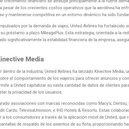
le crecimiento financiero se atribuye principalmente a la fuerte dema
a pesar de los crecientes costos operativos que la aerolínea ha enf
arse y mantenerse competitiva en un entorno dinámico ha sido fundam
pulsados por la demanda de viajes, United Airlines ha fortalecido s
su préstamo a plazo MileagePlus. Esta estrategia, orientada a la re
ado significativamente la estabilidad financiera de la empresa, aseg
inective Media
dentro de la industria, United Airlines ha lanzado Kinective Media,
sobre el comportamiento de los viajeros para ofrecer anuncios y co
mite a United capitalizar su vasta cantidad de datos de clientes par
er la privacidad de los usuarios.
gurado asociaciones con marcas reconocidas como Macy's, Dentsu, 
it Cards, TelevisaUnivision, e IHG Hotels & Resorts. Estas colabora
r a los consumidores a través de la aplicación móvil de United, que r
antallas de respaldo de los asientos de su flota, proporcionando ha