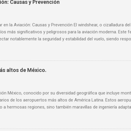
ión: Causas y Prevención
 en la Aviación: Causas y Prevención El windshear, o cizalladura del
fíos más significativos y peligrosos para la aviación moderna. Est
ectar notablemente la seguridad y estabilidad del vuelo, siendo re
s y accidentes aéreos a lo largo de la historia. La comprensión y pr
es, por tanto, una prioridad crítica tanto para pilotos como para op
 meteorológicos. En este artículo, exploraremos en detalle qué es el
ta a la aviación . También analizaremos las principales causas de 
ás altos de México.
ctores meteorológicos como geográficos. Finalmente, presentaremos
detección y prevención, incluyendo tecnologías avanzadas y procedi
s para la seguridad aérea. ¿Qué es el Windshear en la Aviación?: Defin
ión México, conocido por su diversidad geográfica que incluye mont
varios de los aeropuertos más altos de América Latina. Estos aerop
 a hermosas regiones, sino también maravillas de ingeniería adapta
loraremos los 10 aeropuertos más altos de México, destacando sus c
ia que tienen para sus respectivas regiones. 1. Aeropuerto Internac
en Zumpango, Estado de México, el Aeropuerto Internacional Felipe