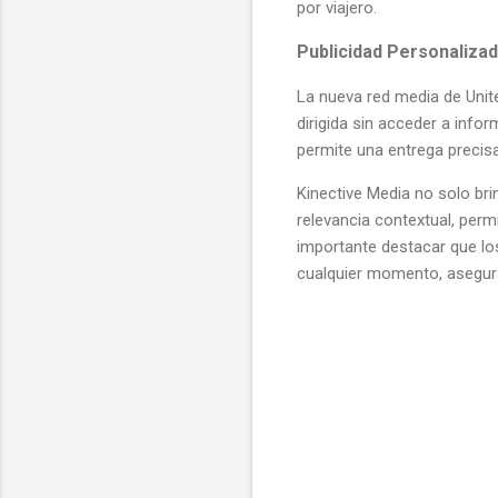
por viajero.
Publicidad Personalizad
La nueva red media de Unit
dirigida sin acceder a info
permite una entrega precisa 
Kinective Media no solo bri
relevancia contextual, perm
importante destacar que los
cualquier momento, asegura
C
o
m
e