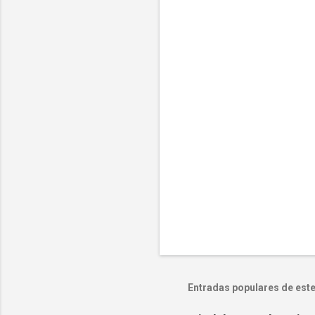
n
t
a
r
i
o
s
Entradas populares de este