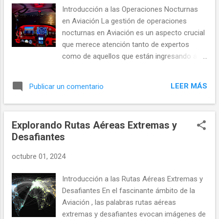
a
Introducción a las Operaciones Nocturnas
d
en Aviación La gestión de operaciones
a
nocturnas en Aviación es un aspecto crucial
s
que merece atención tanto de expertos
como de aquellos que están ingresando al
sector. Definidas como aquellas operaciones
que se llevan a cabo durante las horas de la
LEER MÁS
Publicar un comentario
noche, estas actividades presentan desafíos
únicos y específicos que requieren un
manejo meticuloso y estratégico. En un
Explorando Rutas Aéreas Extremas y
entorno donde la seguridad es primordial, la
Desafiantes
importancia de una gestión eficiente en
vuelos nocturnos no puede subestimarse. El
octubre 01, 2024
hecho de que los vuelos se realicen bajo
condiciones de baja visibilidad y con el
Introducción a las Rutas Aéreas Extremas y
aumento de la fatiga del personal resalta la
Desafiantes En el fascinante ámbito de la
necesidad de establecer líneas claras de
Aviación , las palabras rutas aéreas
acción y protocolos que aseguren no solo la
extremas y desafiantes evocan imágenes de